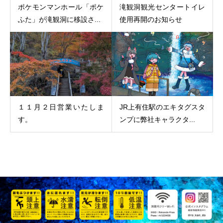
ポケモンマンホール「ポケ
滝観洞観光センタートイレ
ふた」が滝観洞に移設さ...
使用再開のお知らせ
１１月２日営業いたしま
JR上有住駅のエキタグスタ
す。
ンプに弊社キャラクタ...