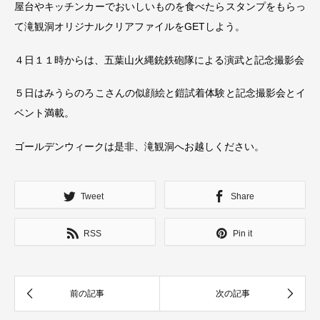
屋台やキッチンカーでおいしいものを食べたらスタンプをもらっ
て滝観洞オリジナルクリアファイルをGETしよう。
４日１１時からは、五葉山火縄銃鉄砲隊による演武と記念撮影会
５日はみうらのろこさんの似顔絵と鎧試着体験と記念撮影会とイ
ベント満載。
ゴールデンウィークは是非、滝観洞へお越しください。
Tweet
Share
RSS
Pin it