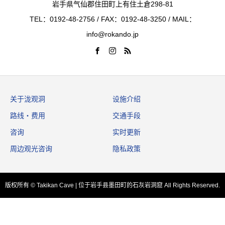
岩手県气仙郡住田町上有住土倉298-81
TEL：0192-48-2756 / FAX：0192-48-3250 / MAIL：
info@rokando.jp
关于泷观洞
设施介绍
路线・费用
交通手段
咨询
实时更新
周边观光咨询
隐私政策
版权所有 © Takikan Cave | 位于岩手县墨田町的石灰岩洞窟 All Rights Reserved.