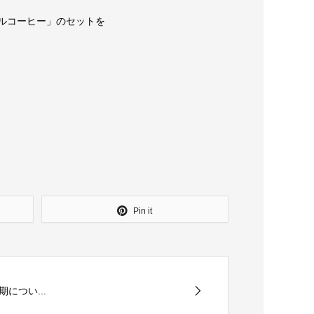
ルコーヒー」のセットを
Pin it
につい...