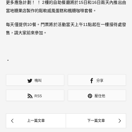
更多應急計劃！ ！ 2樓的自助餐廳將於15日和16日兩天內推出由
當地糖果店製作的鬆軟戚風蛋糕和楓糖咖啡套餐。
每天僅提供10餐。門票將於活動當天上午11點起在一樓接待處發
售，請大家前來參加。
・
鳴叫
分享
RSS
壓住他