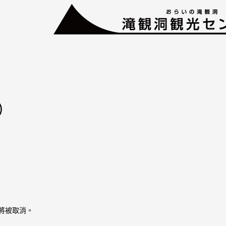
）
將被取消。