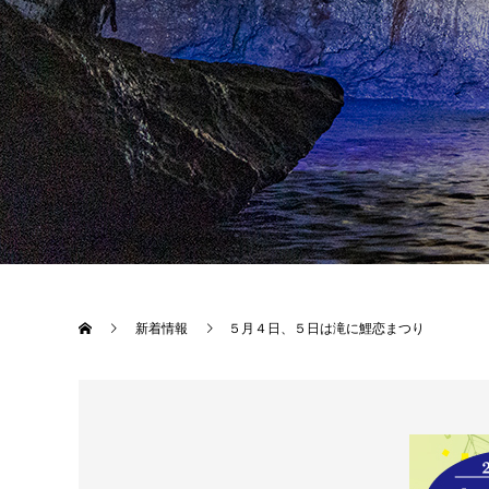
新着情報
５月４日、５日は滝に鯉恋まつり