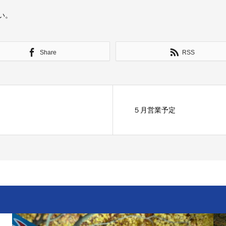
い。
Share
RSS
５月営業予定