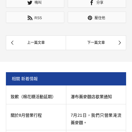
鳴叫
分享
RSS
壓住他
相關 新着情報
致歉（棉花糖活動延期）
瀑布蕎麥麵店歇業通知
關於8月營業行程
7月21日，我們只營業滝流
蕎麥麵。