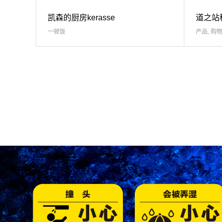
凯森的厨房kerasse
道之站种
一顿饭
产品
,
购