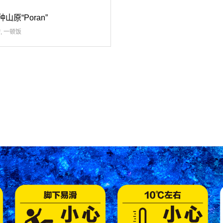
山原“Poran”
物
,
一顿饭