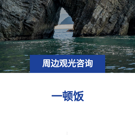
周边观光咨询
一顿饭