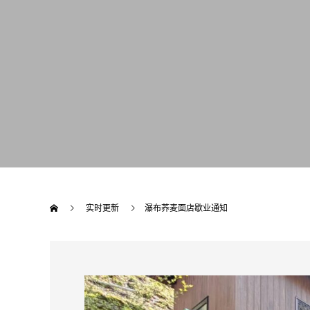
实时更新
瀑布荞麦面店歇业通知