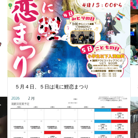
５月４日、５日は滝に鯉恋まつり