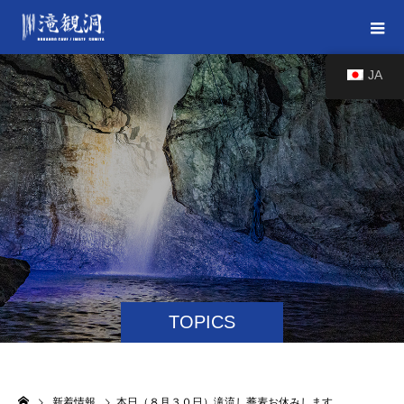
JA
TOPICS
新着情報
本日（８月３０日）滝流し蕎麦お休みします。