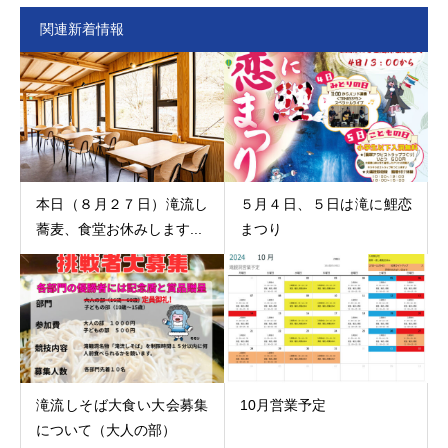
関連新着情報
本日（８月２７日）滝流し
５月４日、５日は滝に鯉恋
蕎麦、食堂お休みします...
まつり
滝流しそば大食い大会募集
10月営業予定
について（大人の部）