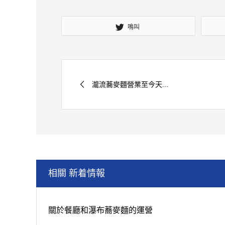
鳴叫
瀧流蕎麥麵營業至今天...
相關 新着情報
關於餐廳和瀑布蕎麥麵的運營