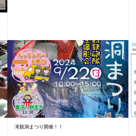
ど
滝観洞まつり開催！！